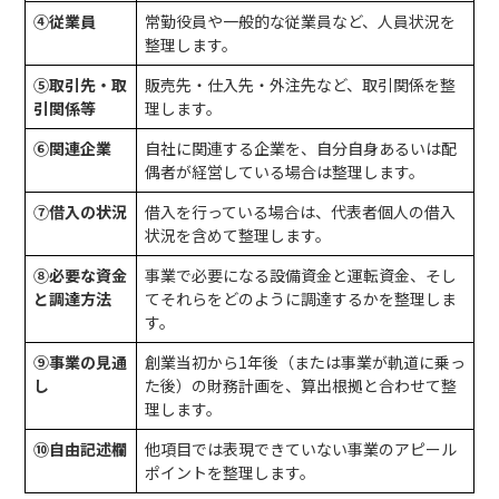
④従業員
常勤役員や一般的な従業員など、人員状況を
整理します。
⑤取引先・取
販売先・仕入先・外注先など、取引関係を整
引関係等
理します。
⑥関連企業
自社に関連する企業を、自分自身あるいは配
偶者が経営している場合は整理します。
⑦借入の状況
借入を行っている場合は、代表者個人の借入
状況を含めて整理します。
⑧必要な資金
事業で必要になる設備資金と運転資金、そし
と調達方法
てそれらをどのように調達するかを整理しま
す。
⑨事業の見通
創業当初から1年後（または事業が軌道に乗っ
し
た後）の財務計画を、算出根拠と合わせて整
理します。
⑩自由記述欄
他項目では表現できていない事業のアピール
ポイントを整理します。