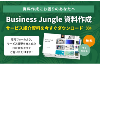
ビジネスモデル
競争優位性
実績
チーム
資金調達額と使途
クロージング
ピッチ資料で登場するスライド一覧
投資家向けピッチ資料の事例5選
健康系サービスの事例
自治体向けサービスの事例
Airbnbの事例
Tinderの事例
LinkedInの事例
良いピッチ資料に共通するポイント
投資家の目線になっている
事業に取り組む価値がある