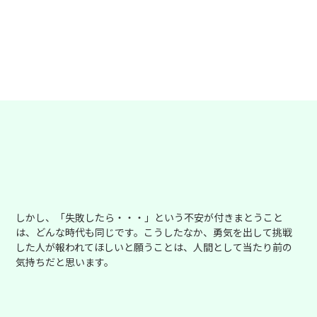
チラシ・ポスター・パンフレッ
ト作成
手に取った瞬間、伝わる感動。見た人
の行動とあなたの事業を後押しする、
魅せて動かすデザインを描きます。
しかし、「失敗したら・・・」という不安が付きまとうこと
は、どんな時代も同じです。こうしたなか、勇気を出して挑戦
した人が報われてほしいと願うことは、人間として当たり前の
気持ちだと思います。