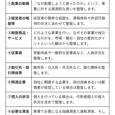
①創業の動機
「なぜ創業しようと思ったのか」という、事
業に対する根源的な思いを整理します。
②経営者の略
経営者の簡単な経歴を、資格保有や許認可取
歴等
得の状況とあわせて整理します。
③取扱商品・
どのような事業を行い、なぜその事業が成立
サービス
するのかを、市場・競合・自社の差別化ポイ
ントといった観点から整理します。
④従業員
常勤役員や一般的な従業員など、人員状況を
整理します。
⑤取引先・取
販売先・仕入先・外注先など、取引関係を整
引関係等
理します。
⑥関連企業
自社に関連する企業を、自分自身あるいは配
偶者が経営している場合は整理します。
⑦借入の状況
借入を行っている場合は、代表者個人の借入
状況を含めて整理します。
⑧必要な資金
事業で必要になる設備資金と運転資金、そし