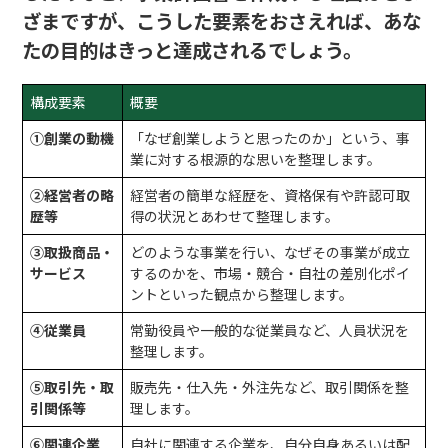
ざまですが、こうした要素をおさえれば、あな
たの目的はきっと達成されるでしょう。
構成要素
概要
①創業の動機
「なぜ創業しようと思ったのか」という、事
業に対する根源的な思いを整理します。
②経営者の略
経営者の簡単な経歴を、資格保有や許認可取
歴等
得の状況とあわせて整理します。
③取扱商品・
どのような事業を行い、なぜその事業が成立
サービス
するのかを、市場・競合・自社の差別化ポイ
ントといった観点から整理します。
④従業員
常勤役員や一般的な従業員など、人員状況を
整理します。
⑤取引先・取
販売先・仕入先・外注先など、取引関係を整
引関係等
理します。
⑥関連企業
自社に関連する企業を、自分自身あるいは配