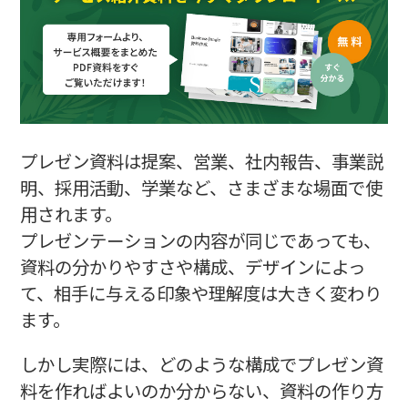
事例10：スタートアップピッチ
事例11：研修
事例12：マニュアル
プレゼン資料のポイント
ストーリーの設計
1スライド1メッセージ
プレゼン資料は提案、営業、社内報告、事業説
統一感のあるデザイン
明、採用活動、学業など、さまざまな場面で使
用されます。
プレゼン資料の作り方
プレゼンテーションの内容が同じであっても、
①プレゼンの目的を考える
②ストーリーを設計する
資料の分かりやすさや構成、デザインによっ
③資料の文章を作る
て、相手に与える印象や理解度は大きく変わり
④資料のデザインを作る
ます。
⑤見直しして最終化する
しかし実際には、どのような構成でプレゼン資
まとめ｜プレゼン資料の事例をマネしよう
料を作ればよいのか分からない、資料の作り方