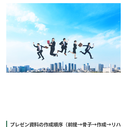
プレゼン資料の作成順序（前提→骨子→作成→リハ