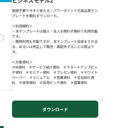
ビジネスモデル2
登録不要で今すぐ使える！パワーポイントの高品質テン
プレートを無料ダウンロード。
＜利用規約＞
・本テンプレートは個人・法人を問わず無料で利用可能
です。
・商用利用も可能ですが、本テンプレート自体をそのま
ま、あるいは修正して販売・再配布することは禁止で
す。
＜対象資料＞
＃IR資料 ＃サービス紹介資料 ＃スタートアップピッ
チ資料 ＃セミナー資料 ＃プレゼン資料 ＃ホワイト
ペーパー ＃マニュアル ＃営業資料 ＃会社紹介資
料 ＃研修資料 ＃採用ピッチ資料 ＃提案資料
ダウンロード