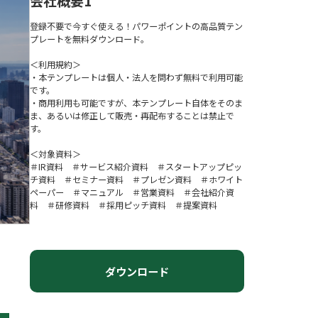
会社概要1
登録不要で今すぐ使える！パワーポイントの高品質テン
プレートを無料ダウンロード。
＜利用規約＞
・本テンプレートは個人・法人を問わず無料で利用可能
です。
・商用利用も可能ですが、本テンプレート自体をそのま
ま、あるいは修正して販売・再配布することは禁止で
す。
＜対象資料＞
＃IR資料 ＃サービス紹介資料 ＃スタートアップピッ
チ資料 ＃セミナー資料 ＃プレゼン資料 ＃ホワイト
ペーパー ＃マニュアル ＃営業資料 ＃会社紹介資
料 ＃研修資料 ＃採用ピッチ資料 ＃提案資料
ダウンロード