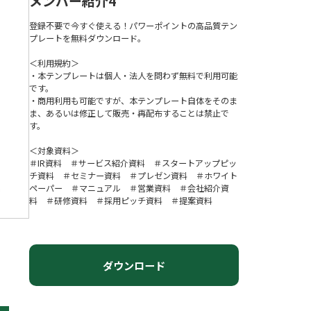
メンバー紹介4
登録不要で今すぐ使える！パワーポイントの高品質テン
プレートを無料ダウンロード。
＜利用規約＞
・本テンプレートは個人・法人を問わず無料で利用可能
です。
・商用利用も可能ですが、本テンプレート自体をそのま
ま、あるいは修正して販売・再配布することは禁止で
す。
＜対象資料＞
＃IR資料 ＃サービス紹介資料 ＃スタートアップピッ
チ資料 ＃セミナー資料 ＃プレゼン資料 ＃ホワイト
ペーパー ＃マニュアル ＃営業資料 ＃会社紹介資
料 ＃研修資料 ＃採用ピッチ資料 ＃提案資料
ダウンロード