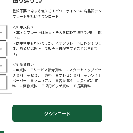
振り返り10
登録不要で今すぐ使える！パワーポイントの高品質テン
プレートを無料ダウンロード。
＜利用規約＞
・本テンプレートは個人・法人を問わず無料で利用可能
です。
・商用利用も可能ですが、本テンプレート自体をそのま
ま、あるいは修正して販売・再配布することは禁止で
す。
＜対象資料＞
＃IR資料 ＃サービス紹介資料 ＃スタートアップピッ
チ資料 ＃セミナー資料 ＃プレゼン資料 ＃ホワイト
ペーパー ＃マニュアル ＃営業資料 ＃会社紹介資
料 ＃研修資料 ＃採用ピッチ資料 ＃提案資料
ダウンロード