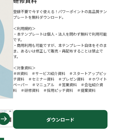
研修資料
登録不要で今すぐ使える！パワーポイントの高品質テン
プレートを無料ダウンロード。
＜利用規約＞
・本テンプレートは個人・法人を問わず無料で利用可能
です。
・商用利用も可能ですが、本テンプレート自体をそのま
ま、あるいは修正して販売・再配布することは禁止で
す。
＜対象資料＞
＃IR資料 ＃サービス紹介資料 ＃スタートアップピッ
チ資料 ＃セミナー資料 ＃プレゼン資料 ＃ホワイト
ペーパー ＃マニュアル ＃営業資料 ＃会社紹介資
料 ＃研修資料 ＃採用ピッチ資料 ＃提案資料
ダウンロード