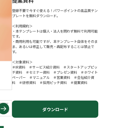
提案資料
登録不要で今すぐ使える！パワーポイントの高品質テン
プレートを無料ダウンロード。
＜利用規約＞
・本テンプレートは個人・法人を問わず無料で利用可能
です。
・商用利用も可能ですが、本テンプレート自体をそのま
ま、あるいは修正して販売・再配布することは禁止で
す。
＜対象資料＞
＃IR資料 ＃サービス紹介資料 ＃スタートアップピッ
チ資料 ＃セミナー資料 ＃プレゼン資料 ＃ホワイト
ペーパー ＃マニュアル ＃営業資料 ＃会社紹介資
料 ＃研修資料 ＃採用ピッチ資料 ＃提案資料
ダウンロード